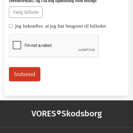
(bredformat), og i så høj opløsning som muligt
Vælg billede
Jeg bekræfter, at jeg har brugsret til billedet
Indsend
VORES
Skodsborg