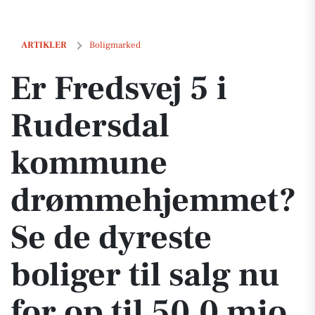
Er Fredsvej 5 i Rudersdal kommune drømmehjemmet? Se de dyreste boli
ARTIKLER
Boligmarked
Er Fredsvej 5 i
Rudersdal
kommune
drømmehjemmet?
Se de dyreste
boliger til salg nu
for op til 50,0 mio.