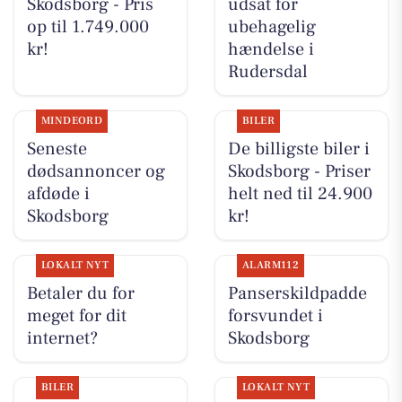
Skodsborg - Pris
udsat for
op til 1.749.000
ubehagelig
kr!
hændelse i
Rudersdal
MINDEORD
BILER
Seneste
De billigste biler i
dødsannoncer og
Skodsborg - Priser
afdøde i
helt ned til 24.900
Skodsborg
kr!
LOKALT NYT
ALARM112
Betaler du for
Panserskildpadde
meget for dit
forsvundet i
internet?
Skodsborg
BILER
LOKALT NYT