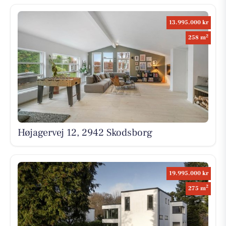
13.995.000 kr
2
258 m
Højagervej 12, 2942 Skodsborg
19.995.000 kr
2
275 m