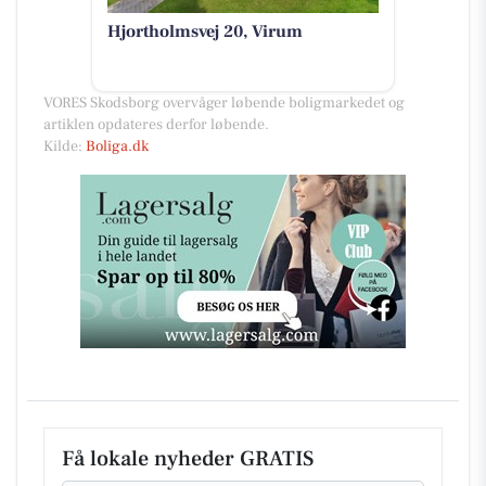
Hjortholmsvej 20, Virum
VORES Skodsborg overvåger løbende boligmarkedet og
artiklen opdateres derfor løbende.
Kilde:
Boliga.dk
Få lokale nyheder GRATIS