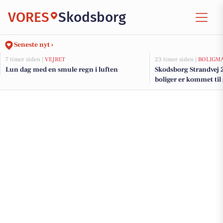
VORES
Skodsborg
Seneste nyt ›
7 timer siden |
VEJRET
23 timer siden |
BOLIGM
Lun dag med en smule regn i luften
Skodsborg Strandvej 
boliger er kommet til
Skodsborg - se bolige