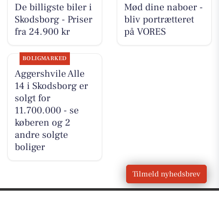
De billigste biler i
Mød dine naboer -
Skodsborg - Priser
bliv portrætteret
fra 24.900 kr
på VORES
BOLIGMARKED
Aggershvile Alle
14 i Skodsborg er
solgt for
11.700.000 - se
køberen og 2
andre solgte
boliger
Tilmeld nyhedsbrev
VORES
Skodsborg