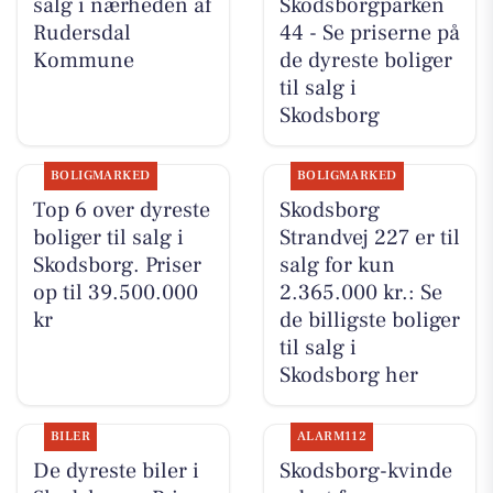
salg i nærheden af
Skodsborgparken
Rudersdal
44 - Se priserne på
Kommune
de dyreste boliger
til salg i
Skodsborg
BOLIGMARKED
BOLIGMARKED
Top 6 over dyreste
Skodsborg
boliger til salg i
Strandvej 227 er til
Skodsborg. Priser
salg for kun
op til 39.500.000
2.365.000 kr.: Se
kr
de billigste boliger
til salg i
Skodsborg her
BILER
ALARM112
De dyreste biler i
Skodsborg-kvinde