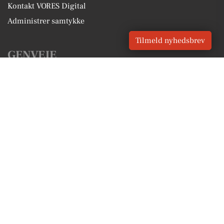
Kontakt VORES Digital
Administrer samtykke
Tilmeld nyhedsbrev
GENVEJE
Seneste nyt fra Skodsborg
Vores lokale erhverv
Kalenderen for Skodsborg
Fakta om Skodsborg
Erhvervsartikler
Rudersdal Kommune
Få en gratis salgsvurdering
Sponsoreret indhold