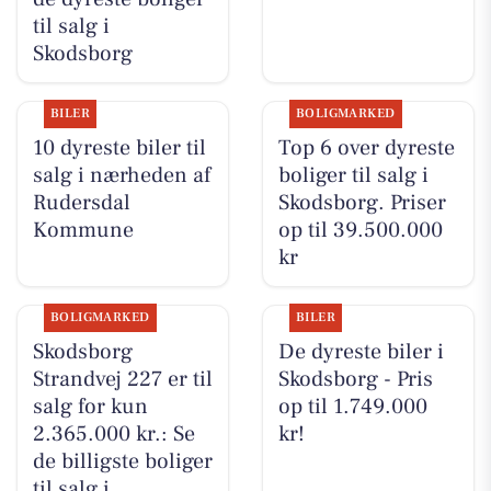
til salg i
Skodsborg
BILER
BOLIGMARKED
10 dyreste biler til
Top 6 over dyreste
salg i nærheden af
boliger til salg i
Rudersdal
Skodsborg. Priser
Kommune
op til 39.500.000
kr
BOLIGMARKED
BILER
Skodsborg
De dyreste biler i
Strandvej 227 er til
Skodsborg - Pris
salg for kun
op til 1.749.000
2.365.000 kr.: Se
kr!
de billigste boliger
til salg i