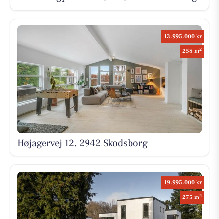
13.995.000 kr
2
258 m
Højagervej 12, 2942 Skodsborg
19.995.000 kr
2
275 m