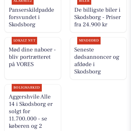
ALARM112
BILER
Panserskildpadde
De billigste biler i
forsvundet i
Skodsborg - Priser
Skodsborg
fra 24.900 kr
LOKALT NYT
MINDEORD
Mød dine naboer -
Seneste
bliv portrætteret
dødsannoncer og
på VORES
afdøde i
Skodsborg
BOLIGMARKED
Aggershvile Alle
14 i Skodsborg er
solgt for
11.700.000 - se
køberen og 2