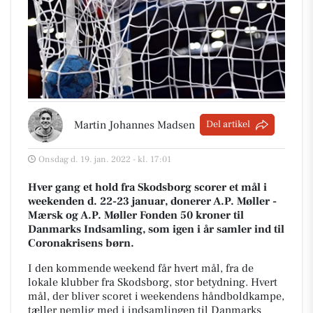
Martin Johannes Madsen
Del artikel
Onsdag d. 19. jan. 2022 - kl. 17:01
Hver gang et hold fra Skodsborg scorer et mål i
weekenden d. 22-23 januar, donerer A.P. Møller -
Mærsk og A.P. Møller Fonden 50 kroner til
Danmarks Indsamling, som igen i år samler ind til
Coronakrisens børn.
I den kommende weekend får hvert mål, fra de
lokale klubber fra Skodsborg, stor betydning. Hvert
mål, der bliver scoret i weekendens håndboldkampe,
tæller nemlig med i indsamlingen til Danmarks