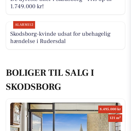
1.749.000 kr!
ALARM112
Skodsborg-kvinde udsat for ubehagelig
hændelse i Rudersdal
BOLIGER TIL SALG I
SKODSBORG
8.495.000 kr
2
121 m