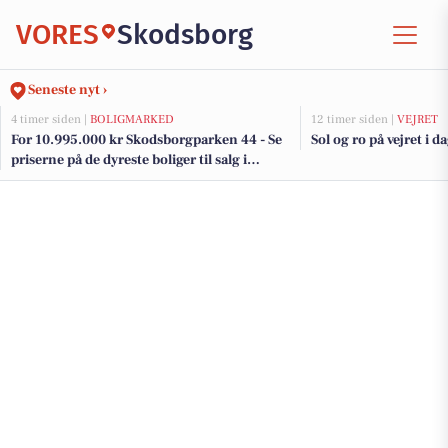
VORES
Skodsborg
Seneste nyt ›
4 timer siden |
BOLIGMARKED
12 timer siden |
VEJRET
For 10.995.000 kr Skodsborgparken 44 - Se
Sol og ro på vejret i d
priserne på de dyreste boliger til salg i
Skodsborg