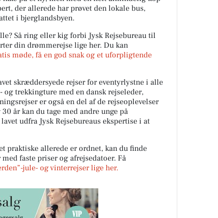
ert, der allerede har prøvet den lokale bus,
ttet i bjerglandsbyen.
lle? Så ring eller kig forbi Jysk Rejsebureau til
rter din drømmerejse lige her. Du kan
atis møde, få en god snak og et uforpligtende
vet skræddersyede rejser for eventyrlystne i alle
e- og trekkingture med en dansk rejseleder,
tningsrejser er også en del af de rejseoplevelser
g 30 år kan du tage med andre unge på
 lavet udfra Jysk Rejsebureaus ekspertise i at
et praktiske allerede er ordnet, kan du finde
ed faste priser og afrejsedatoer. Få
den”-jule- og vinterrejser lige her.