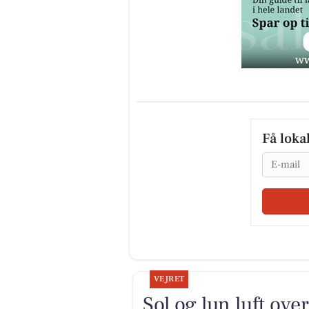
Få loka
Email
VEJRET
Sol og lun luft ov