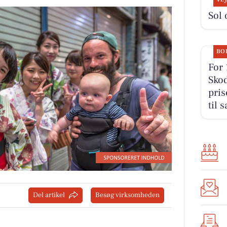
Sol 
BO
For 
Sko
pris
til 
Del artikel
Besøg virksomheden