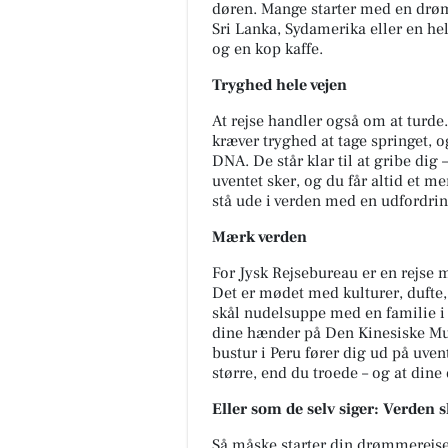
døren. Mange starter med en drø
Sri Lanka, Sydamerika eller en hel
og en kop kaffe.
Tryghed hele vejen
At rejse handler også om at turde.
kræver tryghed at tage springet, 
DNA. De står klar til at gribe dig
uventet sker, og du får altid et me
stå ude i verden med en udfordrin
Mærk verden
For Jysk Rejsebureau er en rejse 
Det er mødet med kulturer, dufte
skål nudelsuppe med en familie i
dine hænder på Den Kinesiske Mur,
bustur i Peru fører dig ud på uven
større, end du troede – og at dine
Eller som de selv siger: Verden 
Så måske starter din drømmerejse