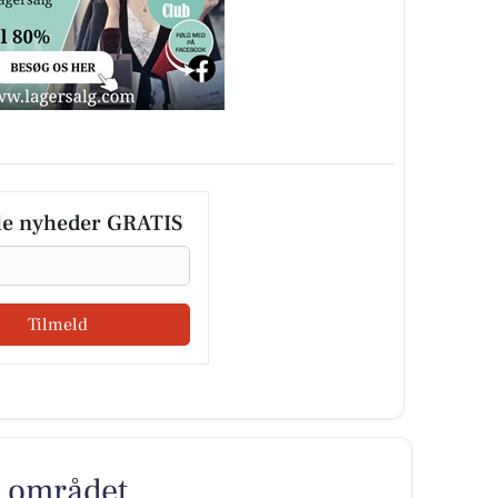
le nyheder GRATIS
Tilmeld
er området