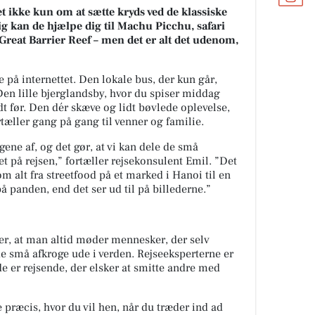
 ikke kun om at sætte kryds ved de klassiske
lig kan de hjælpe dig til Machu Picchu, safari
Great Barrier Reef – men det er alt det udenom,
 på internettet. Den lokale bus, der kun går,
Den lille bjerglandsby, hvor du spiser middag
t før. Den dér skæve og lidt bøvlede oplevelse,
tæller gang på gang til venner og familie.
ingene af, og det gør, at vi kan dele de små
et på rejsen,” fortæller rejsekonsulent Emil. ”Det
om alt fra streetfood på et marked i Hanoi til en
å panden, end det ser ud til på billederne.”
er, at man altid møder mennesker, der selv
de små afkroge ude i verden. Rejseeksperterne er
de er rejsende, der elsker at smitte andre med
 præcis, hvor du vil hen, når du træder ind ad