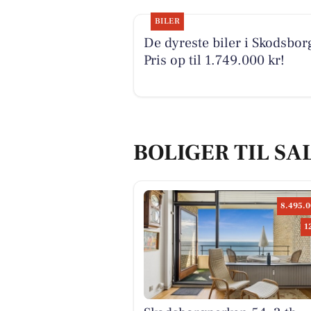
BILER
De dyreste biler i Skodsbor
Pris op til 1.749.000 kr!
BOLIGER TIL SA
8.495.0
1