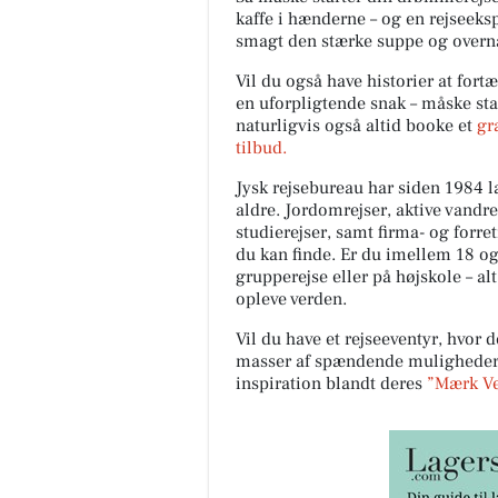
kaffe i hænderne – og en rejseeksp
smagt den stærke suppe og overna
Vil du også have historier at fortæ
en uforpligtende snak – måske sta
naturligvis også altid booke et
gr
tilbud.
Jysk rejsebureau har siden 1984 la
aldre. Jordomrejser, aktive vandr
studierejser, samt firma- og forre
du kan finde. Er du imellem 18 o
grupperejse eller på højskole – alt
opleve verden.
Vil du have et rejseeventyr, hvor d
masser af spændende muligheder m
inspiration blandt deres
”Mærk Ver