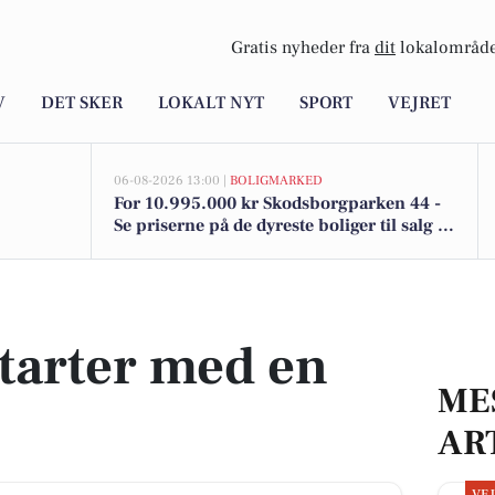
Gratis nyheder fra
dit
lokalområde
V
DET SKER
LOKALT NYT
SPORT
VEJRET
06-08-2026 13:00 |
BOLIGMARKED
For 10.995.000 kr Skodsborgparken 44 -
Se priserne på de dyreste boliger til salg i
Skodsborg
starter med en
ME
AR
VE