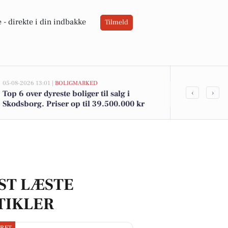
 -
direkte i din indbakke
Tilmeld
05-08-2026 13:01 |
BOLIGMARKED
02-08-2026 10:01
‹
›
Top 6 over dyreste boliger til salg i
Skodsborg Str
Skodsborg. Priser op til 39.500.000 kr
2.365.000 kr.
salg i Skods
ST LÆSTE
TIKLER
JRET