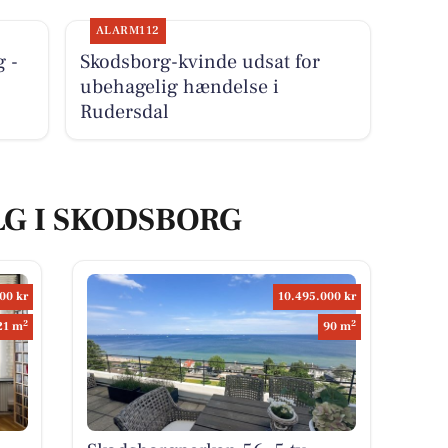
ALARM112
g -
Skodsborg-kvinde udsat for
ubehagelig hændelse i
Rudersdal
LG I SKODSBORG
00 kr
10.495.000 kr
2
2
21 m
90 m