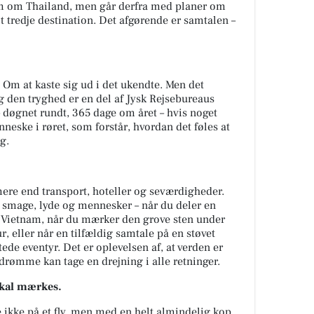
m om Thailand, men går derfra med planer om
t tredje destination. Det afgørende er samtalen –
 Om at kaste sig ud i det ukendte. Men det
og den tryghed er en del af Jysk Rejsebureaus
 – døgnet rundt, 365 dage om året – hvis noget
nneske i røret, som forstår, hvordan det føles at
g.
mere end transport, hoteller og seværdigheder.
, smage, lyde og mennesker – når du deler en
 Vietnam, når du mærker den grove sten under
 eller når en tilfældig samtale på en støvet
tede eventyr. Det er oplevelsen af, at verden er
 drømme kan tage en drejning i alle retninger.
skal mærkes.
 ikke på et fly, men med en helt almindelig kop