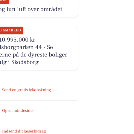
og lun luft over området
LIGMARKED
10.995.000 kr
dsborgparken 44 - Se
erne på de dyreste boliger
salg i Skodsborg
Send en gratis lykønskning
Opret mindeside
Indsend dit læserbidrag