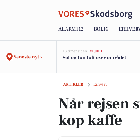
VORES
Skodsborg
ALARM112
BOLIG
ERHVER
13 timer siden |
VEJRET
Seneste nyt ›
Sol og lun luft over området
Når rejsen starter med en kop kaffe
ARTIKLER
Erhverv
Når rejsen 
kop kaffe